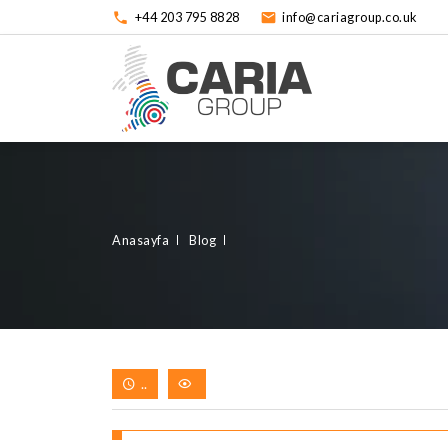
+44 203 795 8828
info@cariagroup.co.uk
Anasayfa
Blog
..