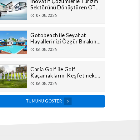
İnovatif Çözümlerle Turizm
Sektörünü Dönüştüren OTP
Software
07.08.2026
Gotobeach ile Seyahat
Hayallerinizi Özgür Bırakın:
Dünyayı Kolaylıkla Keşfedin
06.08.2026
Caria Golf ile Golf
Kaçamaklarını Keşfetmek:
Benzersiz Destinasyonları
06.08.2026
Açığa Çıkarmak
TÜMÜNÜ GÖSTER